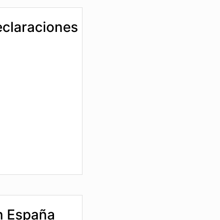
eclaraciones
n España