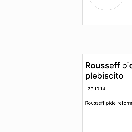
Rousseff pid
plebiscito
29.10.14
Rousseff pide reforma