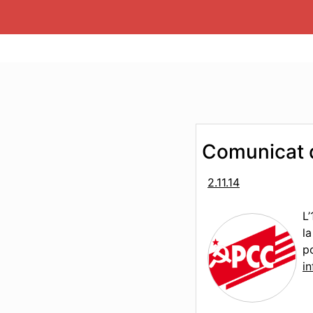
Comunicat d
2.11.14
L
l
p
i