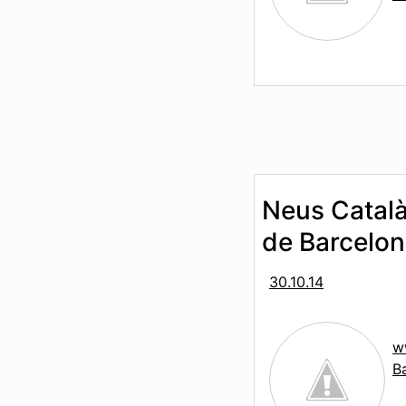
Neus Català,
de Barcelo
30.10.14
w
B