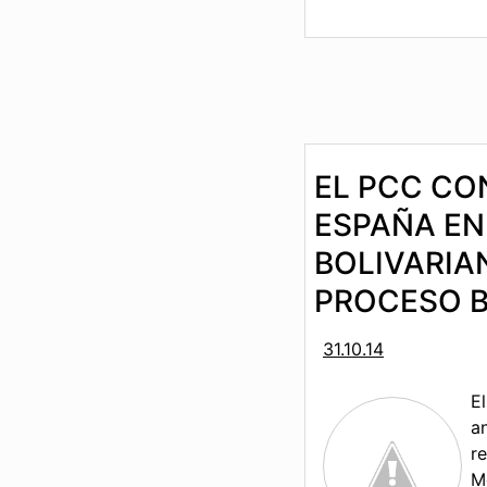
EL PCC CO
ESPAÑA EN
BOLIVARIA
PROCESO B
31.10.14
E
a
r
M