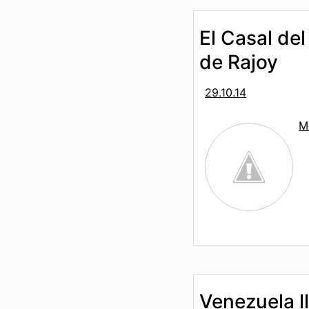
El Casal de
de Rajoy
29.10.14
M
Venezuela l