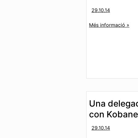
29.10.14
Més informació »
Una delegaci
con Kobane
29.10.14