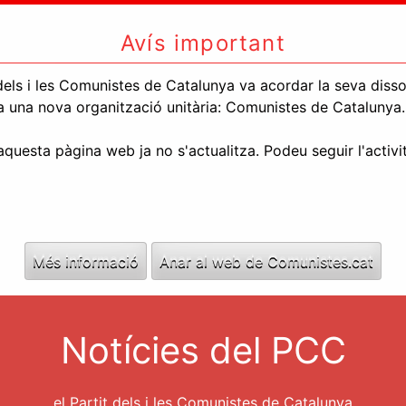
Avís important
els i les Comunistes de Catalunya va acordar la seva dissolu
l a una nova organització unitària: Comunistes de Catalunya.
uesta pàgina web ja no s'actualitza. Podeu seguir l'activi
Més informació
Anar al web de Comunistes.cat
Notícies del PCC
el Partit dels i les Comunistes de Catalunya